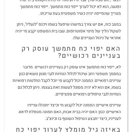
נפגעה, הוא לא יכול לערוך ייפוי כוח מתמשך. ייפוי כוח מתמשך
מצריך שהמייפה יהיה כשיר משפטית בעת עריכתו.
במצב כזה, אם יש צורך במישהו שיפעל בשמו ויכנס "לנעליו", ניתן
לשקול הליך של מינוי אפוטרופוס, שבו בית המשפט יקבע מי יהיה
אחראי על ניהול העניינים שלו.
האם יפוי כח מתמשך עוסק רק
בעניינים רכושיים?
לא, ייפוי כוח מתמשך אינו עוסק רק בעניינים רכושיים. מדובר
במסמך משפטי רחב שיכול לכלול הנחיות לגבי מגוון נושאים כגון
עניינים רפואיים: הממנה יכול לקבוע מי יוכל לקבל החלטות רפואיות
בשמו, אם הוא לא יהיה מסוגל לעשות זאת בעצמו. ניתן לכלול גם
הנחיות לגבי טיפולים רפואיים ספציפיים.
עניינים אישיים: הממנה יכול לקבוע מי וכיצד יתנהלו ענייניו
האישיים: כגון: האם יהיה בבית אבות, האם תמונה מטפלת לדאוג
לענייניו, כיצד יתבצע הטיפול השוטף בו וכיוצ"ב.
באיזה גיל מומלץ לערוך יפוי כח