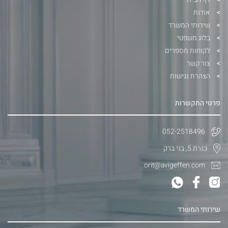
אודות
שירותי המשרד
בלוג משפטי
לקוחות מספרים
צור קשר
הצהרת נגישות
פרטי התקשרות
052-2518496
כנרת 5, בני ברק
orit@avigeffen.com
שירותי המשרד