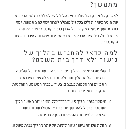
מתמשך?
לצערנו, כל אדם, בכל שלב בחייו, עלול להיקלע למצב-זמני או קבוע-
של חוסר כשירות ולכן בכל גיל מומלץ לערוך יפוי כח מתמשך. יפוי
כח מתמשך יופעל במקרה של אבדן כושר קוגנטיבי עקב תאונה/
ארוע מוחי/ דימנציה או כל ארוע רפואי אחר שיגרום לאיבוד הכושר
הקוגנטיבי.
למה כדאי להתגרש בהליך של
גישור ולא דרך בית משפט?
שליטה ובחירה
: בהליך גישור, בני הזוג שומרים על שליטה
רבה יותר על התהליך וההחלטות. הם אלה שקובעים את
התנאים וההסכמות בעצמם, בעוד שבבית המשפט ההחלטות
מתקבלות על ידי השופט.
חיסכון בזמן
: הליך גישור בדרך כלל מהיר יותר מאשר הליך
משפטי, שיכול להימשך חודשים או אפילו שנים. גישור
מאפשר לסיים את ההליכים בזמן קצר יותר.
הוזלת עלויות
גישור נוטה להיות זול יותר מהליך בבית משפט,