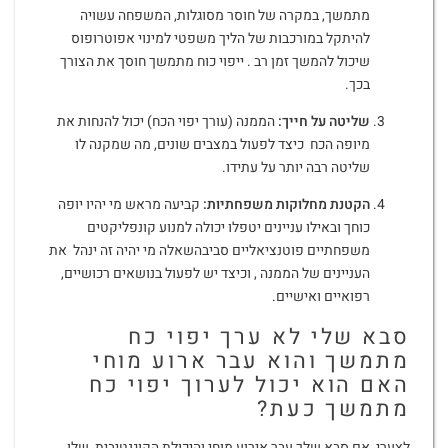
מתמשך, במקרה של חוסר מסוגלות, המשפחה עשויה
להיתקל במורכבות של הליך משפטי למינוי אפוטרופוס
שיכול להמשך זמן רב . ייפוי כוח מתמשך חוסך את הצורך
בכך.
שליטה על חייך:
הממנה (עורך יפוי הכח) יכול להנחות את
מיופה הכח כיצד לפעול במצבים שונים, מה שמקנה לו
שליטה רבה יותר על עתידו.
הקטנת מחלוקות משפחתיות:
קביעה מראש מי יהיו יופה
כוחך ובאילו עניינים יטפלו יכולה למנוע קונפליקטים
משפחתיים פוטנציאליים סביבהשאלה מי יהיה זה ינהל את
העניינים של הממנה , וכיצד יש לפעול בנושאים רכושיים,
רפואיים ואישיים.
סבא שלי לא ערך יפוי כח
מתמשך והוא עבר ארוע מוחי
האם הוא יכול לערוך יפוי כח
מתמשך כעת?
לצערי, אם סבא שלך עבר אירוע מוחי והיכולת הקוגנטיבית שלו