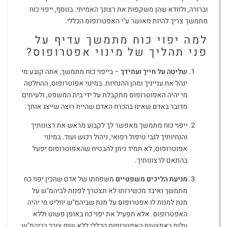
וברורה, ולוודא שהן משקפות את רצונך האמיתי. בנוסף, ייפוי כוח
מתמשך צריך להיות מאושר ע"י האפטרופוס הכללי.
למה יפוי כוח מתמשך עדיף על
פני תהליך של מינוי אפטרופוס?
שליטה על חייך ועתידך
– בייפוי כוח מתמשך, אתה קובע מי
ינהל את ענייניך ומהן ההנחיות. במינוי אפוטרופוס, ההחלטה
מי יהיה האפוטרופוס מתקבלת על ידי בית המשפט, ולעיתים
מדובר באדם שאינו בהכרח האדם שהיית רוצה שייצג אותך.
ייפוי כוח מתמשך מאפשר לך לקבוע מראש את רצונותיך
והנחיותיך לגבי טיפול רפואי, ניהול רכוש ועוד. במינוי
אפוטרופוס, לא תמיד ניתן להבטיח שהאפוטרופוס יפעל
בהתאם לרצונותיך.
מניעת הליכים משפטיים
משפחתו של אדם שהכין יפוי כח
מתמשך ואיבד מכשירותו לא תצטרך לפנות לביהמ"ש על
מנת למנות לו אפטרופוס על מנת שביהמ"ש יחליט מי יהיה
האפטרופוס. אלא תפעיל את יפוי כח באופן פשוט וללא
עלות באמצעות האפטרופוס הכללי ללא שום צורך בביהמ"ש: