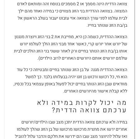
צוואה הדדית הינה מסמך או 2 מסמכים בנוסח זהה ומותאם לאדם
המצווה. בצוואה ההדדית בני הזוג מצווים כי במידה ואחד מהם ילך
לבית עולמו לפני עורך הצוואה אזי עזבונו יעבור בשלב הראשון אל
בן/בת הזוג שנותר בחייו.
הצוואה ההדדית, כשמה כן היא, מחייבת את 2 בני הזוג ויוצרת מנגנון
של יורש אחר יורש קרי, כאשר אחד מבני הזוג הולך לעולמו יורש
אותו בן/בת הזוג הנותר בחיים ורק לאחר ששני בני הזוג הולכים לבית
עולמם יורשים אותם היורשים האחרים לרוב הילדים).
הצוואה ההדדית מגנה על בן הזוג שנותר בחיים ומבטיחה כי כל עוד
הוא חי, כל רכושו ורכוש בן זוגו יהיה בבעלותו בלבד. כך למשל
מוודאים שבן הזוג הנותר בחיים יכול לפעול באופן עצמאי בכל נכסיו,
ללא קבלת אישור מהיורשים האחרים.
מה יכול לקרות במידה ולא
ערכתם צוואה הדדית?
במידה ולא ערכתם צוואה הדדית יתכן מצב שבו הילדים/יורשים
אחרים ירשו את מחצית מרכושו מרכושו של בן הזוג שהלך לעולמו
ואז עלול להיווצר מצב שבו הם ידרשו את חלקם והדבר עלול להוביל