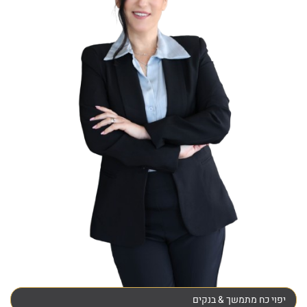
יפוי כח מתמשך & בנקים