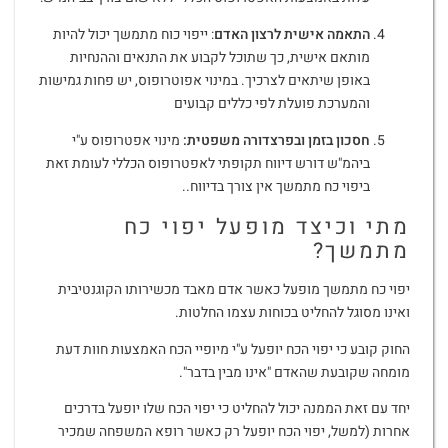
התאמה אישית לרצון האדם
: ייפוי כוח מתמשך יכול להיות
מותאם אישית, כך שתוכל לקבוע את התנאים וההנחיות
באופן שיתאים לצרכיך. במינוי אפוטרופוס, יש פחות גמישות
והמערכת פועלת לפי כללים קבועים
חסכון בזמן ובפרצדורה משפטית:
מינוי אפטרופוס ע"י
ביהמ"ש דורש דיווח תקופתי לאפטרופוס הכללי לעומת זאת
ביפוי כח מתמשך אין צורך בדיווח..
מתי וכיצד מופעל יפוי כח
מתמשך?
יפוי כח מתמשך מופעל כאשר אדם מאבד מכשירותו הקוגנטיבית
ואינו מסוגל להחליט בכוחות עצמו החלטות.
החוק קובע כי יפוי הכח יופעל ע"י מיופיי הכח האמצעות חוות דעת
מומחה שקובעת שהאדם "אינו מבין בדבר".
יחד עם זאת הממנה יכול להחליט כי יפוי הכח שלו יופעל בדרכים
אחרות (למשל, יפוי הכח יופעל רק כאשר רופא המשפחה שמכיר