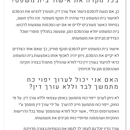
בכל מקרה את אישור בית משפט?
כן, אם הגעת להסכם גישור אצל עורך דין, תצטרך להגיש את ההסכם
לאישור בית המשפט כדי שיהיה לו תוקף משפטי. זהו הליך חשוב,
במיוחד כאשר מעורבים ילדים או אם יש הסכמות שנוגעות לרכוש.
בית המשפט יוודא שההסכם הוגן, שנעשה בתהליך מוסרי ושכל
הצדדים מבינים את משמעותו.
אישור בית המשפט ייתן להסכם תוקף מחייב, כך שאם אחד הצדדים
לא יקיים את ההסכם, ניתן יהיה לאכוף אותו באמצעות בית המשפט.
כדאי להיעזר בעורך דין כדי לוודא שההליך מתנהל בצורה תקינה
ושההסכם מגן על זכויותיך.
האם אני יכול לערוך יפוי כח
מתמשך לבד וללא עורך דין?
לא ניתן לערוך ייפוי כוח מתמשך באופן עצמאי וללא עורך דין. על פי
החוק, ייפוי כוח מתמשך חייב להיערך על ידי עורך דין מוסמך ע"י
האפטרופוס הכללי , אשר יכול לוודא שהמסמך עומד בכל הדרישות
החוקיות ושהממנה ומיופיי כוחו מבינים את משמעותו.
עורך הדין יוכל גם לעזור לך לנסח את ההנחיות בצורה מדויקת