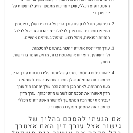
האפטרופוס הכללי, שכן ייפוי כוח מתמשך חייב להיעשות על
ידי עורך דין.
בפגישה, תוכל לדון עם עורך הדין על הצרכים שלך, רצונותיך
ועניינים חשובים שברצונך לכלול בייפוי הכוח. זה יכול לכלול
הנחיות רפואיות, ניהול רכוש וטיפול בעניינים אישיים.
עורך הדין ינסח את ייפוי הכוח בהתאם להסכמות
ולדרישותיך. הוא יוודא שהנוסח ברור, מדויק ועומד בדרישות
החוק.
לאחר ניסוח המסמך, תתבקש לחתום עליו בנוכחות עורך הדין,
שיאשר את החתימה שלך. חשוב שתהיה כשיר משפטית
בעת החתימה. לאחר מכן מיופה הכח שלך יחתמו מול עורך
הדין ויאשרו את הסכמתם לשמש מיופי כוחך. עורך הדין
יעביר את יפוי הכח המתמשך לאישור האפטרופוס הכללי
שיאשר את המסמך ויפקידו במשרדיו.
אם הגעתי להסכם בהליך של
גישור אצל עורך דין האם אצטרך