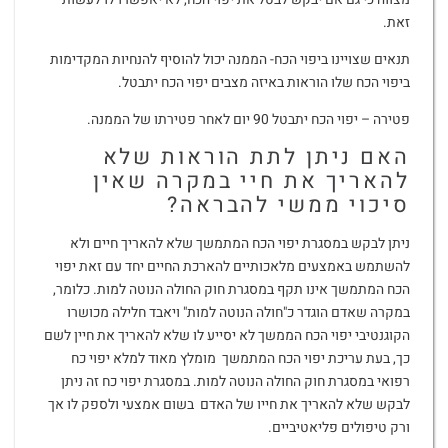
זאת.
תנאים שצויינו ביפוי הכח- הממנה יכול להוסיף להנחיות המקדימות
ביפוי הכח שלו הוראות באיזה מצבים יפוי הכח יתבטל.
פטירה – יפוי הכח יתבטל 90 יום לאחר פטירתו של הממנה.
האם ניתן לתת הוראות שלא
להאריך את חיי במקרה שאין
סיכוי ממשי להבראה?
ניתן לבקש במסגרת יפוי הכח המתמשך שלא להאריך חיים ולא
להשתמש באמצעים מלאכותיים להארכת החיים יחד עם זאת יפוי
הכח המתמשך אינו תקף במסגרת חוק החולה הנוטה למות. כלומר,
במקרה שאדם הוגדר כ"חולה הנוטה למות" ויאבד חלילה מכושרו
הקוגנטיבי יפוי הכח הממשך לא יסייע לו שלא להאריך את חיין לשם
כך, בעת עריכת יפוי הכח המתמשך מומלץ מאוד למלא יפוי כח
רפואי במסגרת חוק החולה הנוטה למות. במסגרת יפוי כח זה ניתן
לבקש שלא להאריך את חייו של האדם בשום אמצעי ולספק לו אך
ורק טיפולים פליאטיביים.