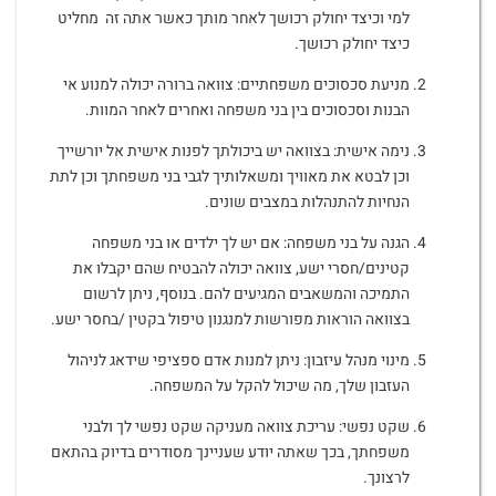
למי וכיצד יחולק רכושך לאחר מותך כאשר אתה זה מחליט
כיצד יחולק רכושך.
מניעת סכסוכים משפחתיים: צוואה ברורה יכולה למנוע אי
הבנות וסכסוכים בין בני משפחה ואחרים לאחר המוות.
נימה אישית: בצוואה יש ביכולתך לפנות אישית אל יורשייך
וכן לבטא את מאוויך ומשאלותיך לגבי בני משפחתך וכן לתת
הנחיות להתנהלות במצבים שונים.
הגנה על בני משפחה: אם יש לך ילדים או בני משפחה
קטינים/חסרי ישע, צוואה יכולה להבטיח שהם יקבלו את
התמיכה והמשאבים המגיעים להם. בנוסף, ניתן לרשום
בצוואה הוראות מפורשות למנגנון טיפול בקטין /בחסר ישע.
מינוי מנהל עיזבון: ניתן למנות אדם ספציפי שידאג לניהול
העזבון שלך, מה שיכול להקל על המשפחה.
שקט נפשי: עריכת צוואה מעניקה שקט נפשי לך ולבני
משפחתך, בכך שאתה יודע שעניינך מסודרים בדיוק בהתאם
לרצונך.