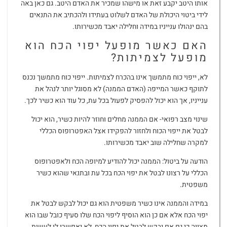
אותו היטב יקבע זאת או מישהו שמכיר את האדם היטב. גם כאן באה
לידי ביטוי היכולת של האדם לשלוט בעתידו ולהכתיב את התנאים
בהם ינהולו ענייניו במידה וחלילה יאבד מכשירותו.
האם כאשר מופעל יפוי הכח הוא
מופעל לצמיתות?
לא, ייפוי כוח מתמשך אינו בהכרח לצמיתות. ייפוי כוח מתמשך נכנס
לתוקף כאשר המייפה (האדם הממנה) לא מסוגל יותר לנהל את
ענייניו, אך הוא יכול להפסיק לפעול בכל עת, כל עוד הוא כשיר לכך.
שינוי מצב רפואי- אם הממנה מחלים וחוזר להיות כשיר, הוא יכול
לבטל את ייפוי הכוח ולחזור להפקידו אצל האפטרופוס הכללי
למקרה שחלילה שוב יאבד מכשירותו.
הודעה על ביטול: הממנה יכול להודיע למיופה הכח ולאפטרופוס
הכללי על רצונו לבטל את יפוי הכח בכל עת ובתנאי שהוא כשיר
משפטית.
במידה והממנה אינו כשיר משפטית הוא גם יכול לבקש לבטל את
יפוי הכח אלא אם כן הוא הוסיף ליפוי הכח שלו סעיף כובל שבו הוא
מצווה כי גם אם יבקש לבטל את יפוי הכח, לא יאפשרו לו לעשות