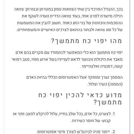
בכך, ההבדל המרכזי בין שתי הצוואות טמון במטרתן ובצורתן: צוואה
רגילה מיועדת לפרט אחד, בעוד צוואה הדדית נועדה לשקף את
ההסכמות והכוונות של בני הזוג כאחד. חשוב להבין את המשמעות
של כל סוג צוואה ולבחור בהתאם לצרכים האישיים והמשפחתיים.
מהו יפוי כח מתמשך?
יפוי כח מתמשך הוא כלי המאפשר להתמודד עם מקרים בהם אדם
מאבד את היכולת והכושר לדאוג לענייניו בשל ארוע מוחי, מצב רפואי
קשה, דמנציה ואלצהיימר.
המסמך נערך ומופקד אצל האפטרופוס הכללי בהיות האדם
(הממנה) כשיר וצלול.
מדוע כדאי להכין יפוי כח
מתמשך?
לצערנו, כל אדם, בכל שלב בחייו, עלול להיקלע למצב-זמני או
קבוע- של חוסר כשירות.
ייתור פניה לביהמ"ש לצורך מינוי אפוטרופוס.