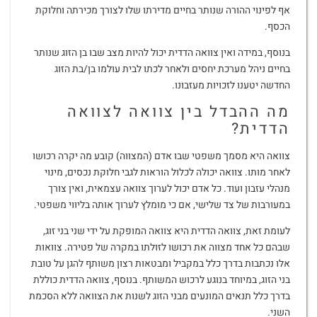
אף לפינוי ההורה שנותר בחיים מדירתו שלו לצורך מכירתה וחלוקת
הכסף.
בנוסף, במידה ואין צוואה הדדית יכול להיות מצב שבו בן הזוג שנותר
בחיים ניהל מערכת יחסים ולאחר לכתו לבית עולמו בן/בת הזוג
החדשה יטענו לזכויות מעזבונו.
מה ההבדל בין צוואה לצוואה
הדדית?
צוואה היא מסמך משפטי שבו אדם (המצווה) קובע מה יקרה רכושו
לאחר מותו. צוואה יכולה לכלול הוראות לגבי חלוקת נכסים, מינוי
מנהלי עזבון ועוד. כל אדם יכול לערוך צוואה עצמאית, ואין צורך
במעורבות של צד שלישי, אם כי מומלץ לערוך אותה בליווי משפטי.
לעומת זאת, צוואה הדדית היא צוואה המופקת על ידי שני בני זוג,
שבהם כל אחד מצווה את רכושו לזולתו במקרה של פטירה. צוואות
אלו נכתבות בדרך כלל במקביל ומבטאות רצון משותף להגן על טובת
בני הזוג, במיוחד בנוגע לרכוש המשותף. בנוסף, צוואה הדדית כוללת
בדרך כלל תנאים המונעים מבני הזוג לשנות את הצוואה ללא הסכמת
השני.