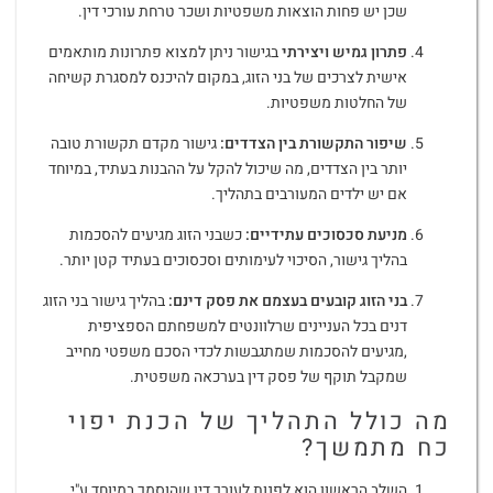
שכן יש פחות הוצאות משפטיות ושכר טרחת עורכי דין.
פתרון גמיש ויצירתי
בגישור ניתן למצוא פתרונות מותאמים
אישית לצרכים של בני הזוג, במקום להיכנס למסגרת קשיחה
של החלטות משפטיות.
שיפור התקשור
ת
בין הצדדים:
גישור מקדם תקשורת טובה
יותר בין הצדדים, מה שיכול להקל על ההבנות בעתיד, במיוחד
אם יש ילדים המעורבים בתהליך.
מניעת סכסוכים עתידיים:
כשבני הזוג מגיעים להסכמות
בהליך גישור, הסיכוי לעימותים וסכסוכים בעתיד קטן יותר.
בני הזוג קובעים בעצמם את פסק דינם:
בהליך גישור בני הזוג
דנים בכל העניינים שרלוונטים למשפחתם הספציפית
,מגיעים להסכמות שמתגבשות לכדי הסכם משפטי מחייב
שמקבל תוקף של פסק דין בערכאה משפטית.
מה כולל התהליך של הכנת יפוי
כח מתמשך?
השלב הראשון הוא לפנות לעורך דין שהוסמך במיוחד ע"י