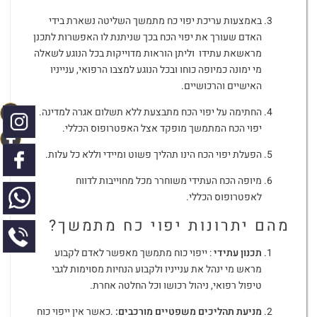
באמצעות עריכת יפוי כח מתמשך השליטה נשארת בידי
האדם שעורך את יפוי הכח בכך שניתנת לו האפשרות לתכנן
מראשאת עתידו וליתן הוראות מדוייקות בכל הנוגע לשאלה
מי ימונה כמיופה כוחו ובכל הנוגע למצבו הרפואי, ענייניו
האישיים והרכושיים.
החתימה על יפוי הכח מתבצעת ללא תשלום אגרה למדינה.
יפוי הכח המתמשך מופקד אצל האפטרופוס הכללי.
הפעלת יפוי הכח הינו תהליך פשוט ומיידי וללא כל עלות.
מיופה הכח העתידי משוחרר מכל מחוייבות לדווח
לאפטרופוס הכללי.
מהם יתרונות יפוי כח מתמשך?
תכנון עתידי
: ייפוי כוח מתמשך מאפשר לאדם לקבוע
מראש מי ינהל את ענייניו ולקבוע הנחיות מסוימות לגבי
טיפול רפואי, ניהול רכושו וכל החלטה אחרת.
מניעת תהליכים משפטיים מורכבים:
.כאשר אין ייפוי כוח